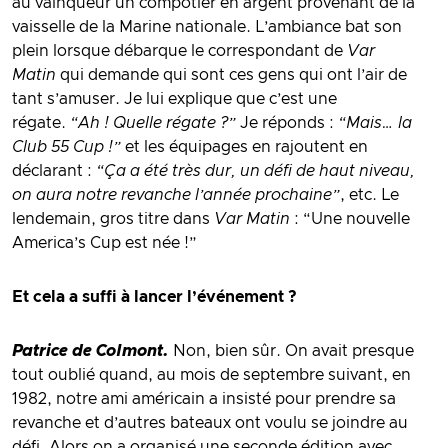
au vainqueur un compotier en argent provenant de la
vaisselle de la Marine nationale. L’ambiance bat son
plein lorsque débarque le correspondant de
Var
Matin
qui demande qui sont ces gens qui ont l’air de
tant s’amuser. Je lui explique que c’est une
régate.
“Ah ! Quelle régate ?”
Je réponds :
“Mais… la
Club 55 Cup !”
et les équipages en rajoutent en
déclarant :
“Ça a été très dur, un défi de haut niveau,
on aura notre revanche l’année prochaine”
, etc. Le
lendemain, gros titre dans
Var Matin
: “Une nouvelle
America’s Cup est née !”
Et cela a suffi à lancer l’événement ?
Patrice de Colmont.
Non, bien sûr. On avait presque
tout oublié quand, au mois de septembre suivant, en
1982, notre ami américain a insisté pour prendre sa
revanche et d’autres bateaux ont voulu se joindre au
défi. Alors on a organisé une seconde édition avec